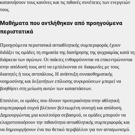
κατανοήσουν τους κανόνες και τις πιθανές συνέπειες των ενεργειών
τους.
Μαθήματα που αντλήθηκαν από προηγούμενα
περιστατικά
Προηγούμενα περιστατικά αντιαθλητικής συμπεριφοράς έχουν
διδάξει τις ομάδες τη σημασία της διατήρησης της ψυχραιμίας κατά τη
διάρκεια των αγώνων. Οι παίκτες ενθαρρύνονται να επικεντρώνονται
στην απόδοσή τους αντί να εμπλέκονται σε διαφωνίες με τους
διαιτητές ή τους αντιπάλους. Η ανάπτυξη συναισθηματικής
νοημοσύνης και δεξιοτήτων επίλυσης συγκρούσεων μπορεί να
βοηθήσει στη μείωση αυτών των καταστάσεων.
Επιπλέον, οι ομάδες που δίνουν προτεραιότητα στην αθλητική
συμπεριφορά συχνά βλέπουν βελτιωμένη συνοχή και απόδοση.
Δημιουργώντας μια κουλτούρα σεβασμού, οι ομάδες μπορούν να
ελαχιστοποιήσουν την πιθανότητα αντιαθλητικής συμπεριφοράς και
να δημιουργήσουν ένα πιο θετικό περιβάλλον για τον ανταγωνισμό.