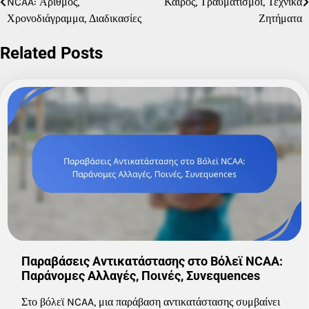
NCAA: Αριθμός,
Καιρός, Τραυματισμοί, Τεχνικά
navigation
Χρονοδιάγραμμα, Διαδικασίες
Ζητήματα
Related Posts
Παραβάσεις Αντικατάστασης στο Βόλεϊ NCAA:
Παράνομες Αλλαγές, Ποινές, Συνεquences
Στο βόλεϊ NCAA, μια παράβαση αντικατάστασης συμβαίνει