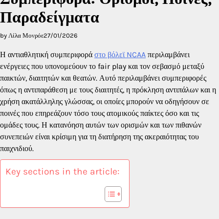
Παραδείγματα
by Λίλα Μονρόε
27/01/2026
Η αντιαθλητική συμπεριφορά
στο βόλεϊ NCAA
περιλαμβάνει
ενέργειες που υπονομεύουν το fair play και τον σεβασμό μεταξύ
παικτών, διαιτητών και θεατών. Αυτό περιλαμβάνει συμπεριφορές
όπως η αντιπαράθεση με τους διαιτητές, η πρόκληση αντιπάλων και η
χρήση ακατάλληλης γλώσσας, οι οποίες μπορούν να οδηγήσουν σε
ποινές που επηρεάζουν τόσο τους ατομικούς παίκτες όσο και τις
ομάδες τους. Η κατανόηση αυτών των ορισμών και των πιθανών
συνεπειών είναι κρίσιμη για τη διατήρηση της ακεραιότητας του
παιχνιδιού.
Key sections in the article: