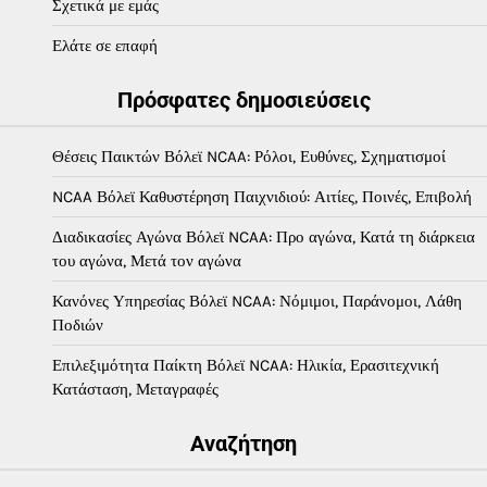
Σχετικά με εμάς
Ελάτε σε επαφή
Πρόσφατες δημοσιεύσεις
Θέσεις Παικτών Βόλεϊ NCAA: Ρόλοι, Ευθύνες, Σχηματισμοί
NCAA Βόλεϊ Καθυστέρηση Παιχνιδιού: Αιτίες, Ποινές, Επιβολή
Διαδικασίες Αγώνα Βόλεϊ NCAA: Προ αγώνα, Κατά τη διάρκεια
του αγώνα, Μετά τον αγώνα
Κανόνες Υπηρεσίας Βόλεϊ NCAA: Νόμιμοι, Παράνομοι, Λάθη
Ποδιών
Επιλεξιμότητα Παίκτη Βόλεϊ NCAA: Ηλικία, Ερασιτεχνική
Κατάσταση, Μεταγραφές
Αναζήτηση