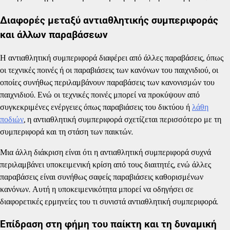
Διαφορές μεταξύ αντιαθλητικής συμπεριφοράς
και άλλων παραβάσεων
Η αντιαθλητική συμπεριφορά διαφέρει από άλλες παραβάσεις, όπως
οι τεχνικές ποινές ή οι παραβιάσεις των κανόνων του παιχνιδιού, οι
οποίες συνήθως περιλαμβάνουν παραβάσεις των κανονισμών του
παιχνιδιού. Ενώ οι τεχνικές ποινές μπορεί να προκύψουν από
συγκεκριμένες ενέργειες όπως παραβιάσεις του δικτύου ή
λάθη
ποδιών
, η αντιαθλητική συμπεριφορά σχετίζεται περισσότερο με τη
συμπεριφορά και τη στάση των παικτών.
Μια άλλη διάκριση είναι ότι η αντιαθλητική συμπεριφορά συχνά
περιλαμβάνει υποκειμενική κρίση από τους διαιτητές, ενώ άλλες
παραβάσεις είναι συνήθως σαφείς παραβιάσεις καθορισμένων
κανόνων. Αυτή η υποκειμενικότητα μπορεί να οδηγήσει σε
διαφορετικές ερμηνείες του τι συνιστά αντιαθλητική συμπεριφορά.
Επίδραση στη φήμη του παίκτη και τη δυναμική