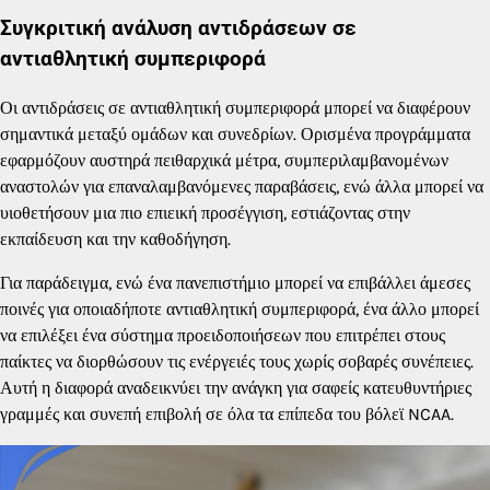
Συγκριτική ανάλυση αντιδράσεων σε
αντιαθλητική συμπεριφορά
Οι αντιδράσεις σε αντιαθλητική συμπεριφορά μπορεί να διαφέρουν
σημαντικά μεταξύ ομάδων και συνεδρίων. Ορισμένα προγράμματα
εφαρμόζουν αυστηρά πειθαρχικά μέτρα, συμπεριλαμβανομένων
αναστολών για επαναλαμβανόμενες παραβάσεις, ενώ άλλα μπορεί να
υιοθετήσουν μια πιο επιεική προσέγγιση, εστιάζοντας στην
εκπαίδευση και την καθοδήγηση.
Για παράδειγμα, ενώ ένα πανεπιστήμιο μπορεί να επιβάλλει άμεσες
ποινές για οποιαδήποτε αντιαθλητική συμπεριφορά, ένα άλλο μπορεί
να επιλέξει ένα σύστημα προειδοποιήσεων που επιτρέπει στους
παίκτες να διορθώσουν τις ενέργειές τους χωρίς σοβαρές συνέπειες.
Αυτή η διαφορά αναδεικνύει την ανάγκη για σαφείς κατευθυντήριες
γραμμές και συνεπή επιβολή σε όλα τα επίπεδα του βόλεϊ NCAA.