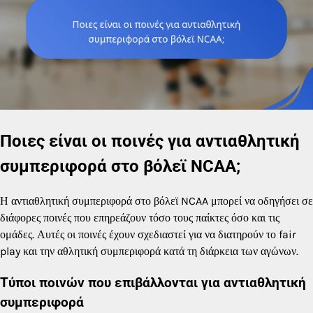
Ποιες είναι οι ποινές για αντιαθλητική
συμπεριφορά στο βόλεϊ NCAA;
Η αντιαθλητική συμπεριφορά στο βόλεϊ NCAA μπορεί να οδηγήσει σε
διάφορες ποινές που επηρεάζουν τόσο τους παίκτες όσο και τις
ομάδες. Αυτές οι ποινές έχουν σχεδιαστεί για να διατηρούν το fair
play και την αθλητική συμπεριφορά κατά τη διάρκεια των αγώνων.
Τύποι ποινών που επιβάλλονται για αντιαθλητική
συμπεριφορά