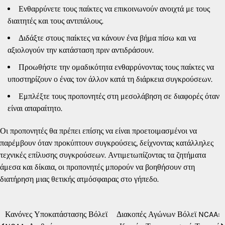
Ενθαρρύνετε τους παίκτες να επικοινωνούν ανοιχτά με τους
διαιτητές και τους αντιπάλους.
Διδάξτε στους παίκτες να κάνουν ένα βήμα πίσω και να
αξιολογούν την κατάσταση πριν αντιδράσουν.
Προωθήστε την ομαδικότητα ενθαρρύνοντας τους παίκτες να
υποστηρίζουν ο ένας τον άλλον κατά τη διάρκεια συγκρούσεων.
Εμπλέξτε τους προπονητές στη μεσολάβηση σε διαφορές όταν
είναι απαραίτητο.
Οι προπονητές θα πρέπει επίσης να είναι προετοιμασμένοι να
παρέμβουν όταν προκύπτουν συγκρούσεις, δείχνοντας κατάλληλες
τεχνικές επίλυσης συγκρούσεων. Αντιμετωπίζοντας τα ζητήματα
άμεσα και δίκαια, οι προπονητές μπορούν να βοηθήσουν στη
διατήρηση μιας θετικής ατμόσφαιρας στο γήπεδο.
Κανόνες Υποκατάστασης Βόλεϊ
Διακοπές Αγώνων Βόλεϊ NCAA:
Post