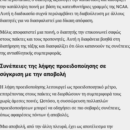
την κατάλληλη ποινή με βάση τις κατευθυντήριες γραμμές της NCAA.
Αυτή η διαδικασία συχνά περιλαμβάνει τη διαβούλευση με άλλους
διαιτητές για να διασφαλιστεί μια δίκαιη απόφαση.
Μόλις αποφασιστεί μια ποινή, ο διαιτητής την επικοινωνεί σαφώς
στους παίκτες και τους προπονητές. Αυτή η διαφάνεια βοηθά στη
διατήρηση της τάξης και διασφαλίζει ότι όλοι κατανοούν τις συνέπειες
της αντιαθλητικής συμπεριφοράς.
Συνέπειες της λήψης προειδοποίησης σε
σύγκριση με την αποβολή
Η λήψη προειδοποίησης λειτουργεί ως προειδοποιητικό μέτρο,
επιτρέποντας στους παίκτες να διορθώσουν τη συμπεριφορά τους
χωρίς άμεσες ποινές. Ωστόσο, η συσσώρευση πολλαπλών
προειδοποιήσεων μπορεί να οδηγήσει σε πιο σοβαρές συνέπειες,
όπως αφαιρέσεις πόντων ή αποβολές.
Μια αποβολή, από την άλλη πλευρά, έχει ως αποτέλεσμα την