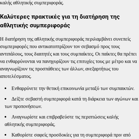
καλής αθλητικής συμπεριφοράς.
Καλύτερες πρακτικές για τη διατήρηση της
αθλητικής συμπεριφοράς
Η διατήρηση της αθλητικής συμπεριφοράς περιλαμβάνει συνεπείς
συμπεριφορές που αντικατοπτρίζουν τον σεβασμό προς τους
αντιπάλους, τους διαιτητές και τους συμπαίκτες. Οι παίκτες θα πρέπει
να ενθαρρύνονται να πανηγυρίζουν τις επιτυχίες τους με μέτρο και να
αναγνωρίζουν τις προσπάθειες των άλλων, ανεξαρτήτως του
αποτελέσματος.
Ενθαρρύνετε την θετική επικοινωνία μεταξύ των συμπαικτών.
Δείξτε σεβαστή συμπεριφορά κατά τη διάρκεια των αγώνων και
των προπονήσεων.
Αναγνωρίστε και επιβραβεύστε τις περιπτώσεις καλής
αθλητικής συμπεριφοράς.
Καθορίστε σαφείς προσδοκίες για τη συμπεριφορά πριν από