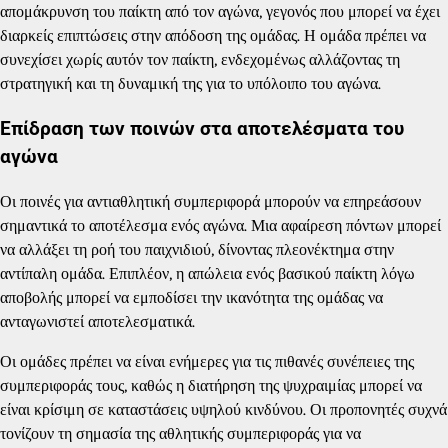
απομάκρυνση του παίκτη από τον αγώνα, γεγονός που μπορεί να έχει
διαρκείς επιπτώσεις στην απόδοση της ομάδας. Η ομάδα πρέπει να
συνεχίσει χωρίς αυτόν τον παίκτη, ενδεχομένως αλλάζοντας τη
στρατηγική και τη δυναμική της για το υπόλοιπο του αγώνα.
Επίδραση των ποινών στα αποτελέσματα του
αγώνα
Οι ποινές για αντιαθλητική συμπεριφορά μπορούν να επηρεάσουν
σημαντικά το αποτέλεσμα ενός αγώνα. Μια αφαίρεση πόντων μπορεί
να αλλάξει τη ροή του παιχνιδιού, δίνοντας πλεονέκτημα στην
αντίπαλη ομάδα. Επιπλέον, η απώλεια ενός βασικού παίκτη λόγω
αποβολής μπορεί να εμποδίσει την ικανότητα της ομάδας να
ανταγωνιστεί αποτελεσματικά.
Οι ομάδες πρέπει να είναι ενήμερες για τις πιθανές συνέπειες της
συμπεριφοράς τους, καθώς η διατήρηση της ψυχραιμίας μπορεί να
είναι κρίσιμη σε καταστάσεις υψηλού κινδύνου. Οι προπονητές συχνά
τονίζουν τη σημασία της αθλητικής συμπεριφοράς για να