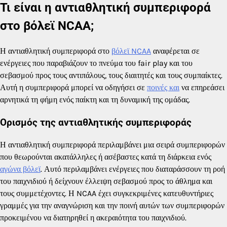
Τι είναι η αντιαθλητική συμπεριφορά
στο βόλεϊ NCAA;
Η αντιαθλητική συμπεριφορά στο
βόλεϊ NCAA
αναφέρεται σε
ενέργειες που παραβιάζουν το πνεύμα του fair play και του
σεβασμού προς τους αντιπάλους, τους διαιτητές και τους συμπαίκτες.
Αυτή η συμπεριφορά μπορεί να οδηγήσει σε
ποινές και
να επηρεάσει
αρνητικά τη φήμη ενός παίκτη και τη δυναμική της ομάδας.
Ορισμός της αντιαθλητικής συμπεριφοράς
Η αντιαθλητική συμπεριφορά περιλαμβάνει μια σειρά συμπεριφορών
που θεωρούνται ακατάλληλες ή ασέβαστες κατά τη διάρκεια ενός
αγώνα βόλεϊ
. Αυτό περιλαμβάνει ενέργειες που διαταράσσουν τη ροή
του παιχνιδιού ή δείχνουν έλλειψη σεβασμού προς το άθλημα και
τους συμμετέχοντες. Η NCAA έχει συγκεκριμένες κατευθυντήριες
γραμμές για την αναγνώριση και την ποινή αυτών των συμπεριφορών
προκειμένου να διατηρηθεί η ακεραιότητα του παιχνιδιού.