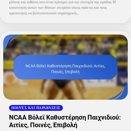
ρόλους και ευθύνες που είναι κρίσιμες για την επιτυχία της ομάδας. Η
κατανόηση αυτών των θέσεων επιτρέπει στους παίκτες και τους
προπονητές να βελτιστοποιούν στρατηγικές…
ΠΟΙΝΈΣ ΚΑΙ ΠΑΡΑΒΆΣΕΙΣ
NCAA Βόλεϊ Καθυστέρηση Παιχνιδιού:
Αιτίες, Ποινές, Επιβολή