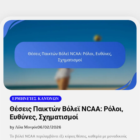
ΕΡΜΗΝΕΊΕΣ ΚΑΝΌΝΩΝ
Θέσεις Παικτών Βόλεϊ NCAA: Ρόλοι,
Ευθύνες, Σχηματισμοί
by Λίλα Μονρόε
06/02/2026
Το βόλεϊ NCAA περιλαμβάνει έξι κύριες θέσεις, καθεμία με μοναδικούς