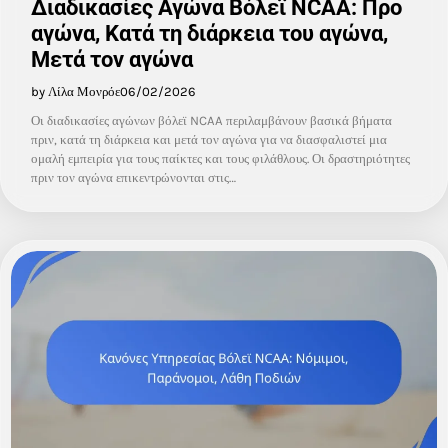
Διαδικασίες Αγώνα Βόλεϊ NCAA: Προ
αγώνα, Κατά τη διάρκεια του αγώνα,
Μετά τον αγώνα
by Λίλα Μονρόε
06/02/2026
Οι διαδικασίες αγώνων βόλεϊ NCAA περιλαμβάνουν βασικά βήματα
πριν, κατά τη διάρκεια και μετά τον αγώνα για να διασφαλιστεί μια
ομαλή εμπειρία για τους παίκτες και τους φιλάθλους. Οι δραστηριότητες
πριν τον αγώνα επικεντρώνονται στις…