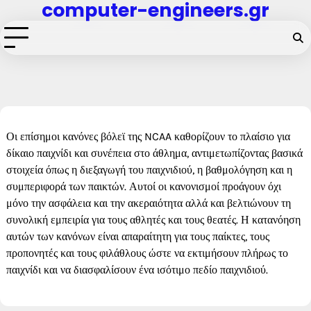
computer-engineers.gr
Skip
to
content
Οι επίσημοι κανόνες βόλεϊ της NCAA καθορίζουν το πλαίσιο για
δίκαιο παιχνίδι και συνέπεια στο άθλημα, αντιμετωπίζοντας βασικά
στοιχεία όπως η διεξαγωγή του παιχνιδιού, η βαθμολόγηση και η
συμπεριφορά των παικτών. Αυτοί οι κανονισμοί προάγουν όχι
μόνο την ασφάλεια και την ακεραιότητα αλλά και βελτιώνουν τη
συνολική εμπειρία για τους αθλητές και τους θεατές. Η κατανόηση
αυτών των κανόνων είναι απαραίτητη για τους παίκτες, τους
προπονητές και τους φιλάθλους ώστε να εκτιμήσουν πλήρως το
παιχνίδι και να διασφαλίσουν ένα ισότιμο πεδίο παιχνιδιού.