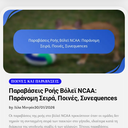
ΠΟΙΝΈΣ ΚΑΙ ΠΑΡΑΒΆΣΕΙΣ
Παραβάσεις Ροής Βόλεϊ NCAA:
Παράνομη Σειρά, Ποινές, Συνεquences
by Λίλα Μονρόε
30/01/2026
Οι παραβάσεις της ροής στο βόλεϊ NCAA προκύπτουν όταν οι ομάδες δεν
τηρούν τη συνταγμένη σειρά των παικτών στο γήπεδο, ιδιαίτερα κατά τη
διάρκεια της υποδοχής σερβίς ή των αλλαγών. Τέτοιες παραβάσεις