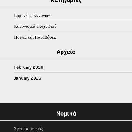
Κατηγορίες
Ερμηνείες Κανόνων
Κανονισμοί Παιχνιδιού
Ποινές και Παραβάσεις
Αρχείο
February 2026
January 2026
Νομικά
Σχετικά με εμάς