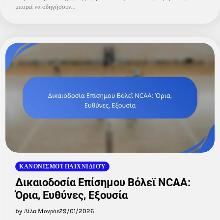
μπορεί να οδηγήσουν…
ΚΑΝΟΝΙΣΜΟΊ ΠΑΙΧΝΙΔΙΟΎ
Δικαιοδοσία Επίσημου Βόλεϊ NCAA:
Όρια, Ευθύνες, Εξουσία
by Λίλα Μονρόε
29/01/2026