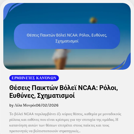
ΕΡΜΗΝΕΊΕΣ ΚΑΝΌΝΩΝ
Θέσεις Παικτών Βόλεϊ NCAA: Ρόλοι,
Ευθύνες, Σχηματισμοί
by Λίλα Μονρόε
06/02/2026
Το βόλεϊ NCAA περιλαμβάνει έξι κύριες θέσεις, καθεμία με μοναδικούς
ρόλους και ευθύνες που είναι κρίσιμες για την επιτυχία της ομάδας. Η
κατανόηση αυτών των θέσεων επιτρέπει στους παίκτες και τους
προπονητές να βελτιστοποιούν στρατηγικές…