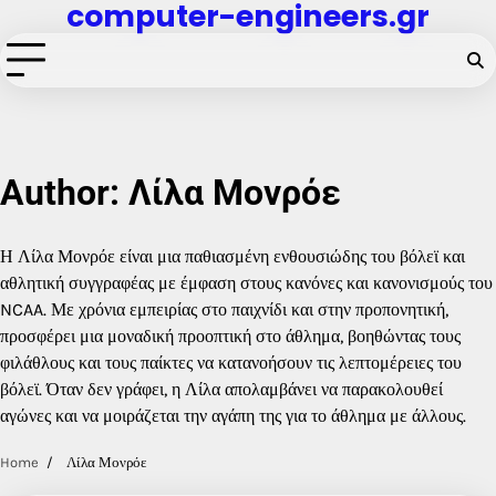
computer-engineers.gr
Skip
to
content
Author:
Λίλα Μονρόε
Η Λίλα Μονρόε είναι μια παθιασμένη ενθουσιώδης του βόλεϊ και
αθλητική συγγραφέας με έμφαση στους κανόνες και κανονισμούς του
NCAA. Με χρόνια εμπειρίας στο παιχνίδι και στην προπονητική,
προσφέρει μια μοναδική προοπτική στο άθλημα, βοηθώντας τους
φιλάθλους και τους παίκτες να κατανοήσουν τις λεπτομέρειες του
βόλεϊ. Όταν δεν γράφει, η Λίλα απολαμβάνει να παρακολουθεί
αγώνες και να μοιράζεται την αγάπη της για το άθλημα με άλλους.
Home
Λίλα Μονρόε