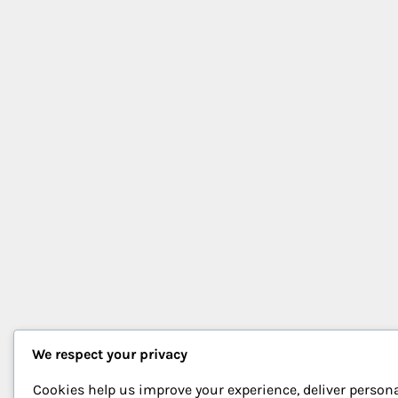
We respect your privacy
Cookies help us improve your experience, deliver persona