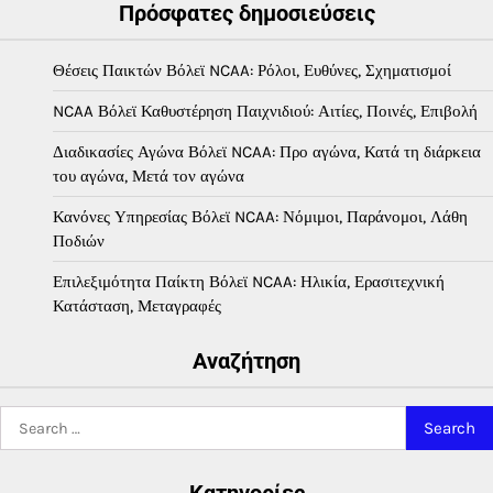
Πρόσφατες δημοσιεύσεις
Θέσεις Παικτών Βόλεϊ NCAA: Ρόλοι, Ευθύνες, Σχηματισμοί
NCAA Βόλεϊ Καθυστέρηση Παιχνιδιού: Αιτίες, Ποινές, Επιβολή
Διαδικασίες Αγώνα Βόλεϊ NCAA: Προ αγώνα, Κατά τη διάρκεια
του αγώνα, Μετά τον αγώνα
Κανόνες Υπηρεσίας Βόλεϊ NCAA: Νόμιμοι, Παράνομοι, Λάθη
Ποδιών
Επιλεξιμότητα Παίκτη Βόλεϊ NCAA: Ηλικία, Ερασιτεχνική
Κατάσταση, Μεταγραφές
Αναζήτηση
Search
for: