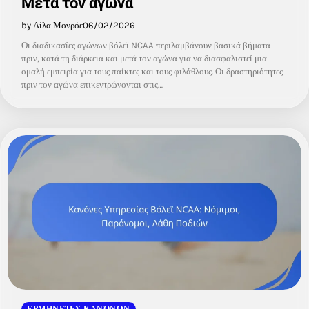
Μετά τον αγώνα
by Λίλα Μονρόε
06/02/2026
Οι διαδικασίες αγώνων βόλεϊ NCAA περιλαμβάνουν βασικά βήματα
πριν, κατά τη διάρκεια και μετά τον αγώνα για να διασφαλιστεί μια
ομαλή εμπειρία για τους παίκτες και τους φιλάθλους. Οι δραστηριότητες
πριν τον αγώνα επικεντρώνονται στις…