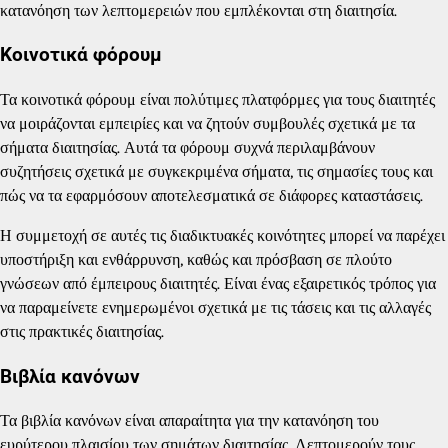
κατανόηση των λεπτομερειών που εμπλέκονται στη διαιτησία.
Κοινοτικά φόρουμ
Τα κοινοτικά φόρουμ είναι πολύτιμες πλατφόρμες για τους διαιτητές
να μοιράζονται εμπειρίες και να ζητούν συμβουλές σχετικά με τα
σήματα διαιτησίας. Αυτά τα φόρουμ συχνά περιλαμβάνουν
συζητήσεις σχετικά με συγκεκριμένα σήματα, τις σημασίες τους και
πώς να τα εφαρμόσουν αποτελεσματικά σε διάφορες καταστάσεις.
Η συμμετοχή σε αυτές τις διαδικτυακές κοινότητες μπορεί να παρέχει
υποστήριξη και ενθάρρυνση, καθώς και πρόσβαση σε πλούτο
γνώσεων από έμπειρους διαιτητές. Είναι ένας εξαιρετικός τρόπος για
να παραμείνετε ενημερωμένοι σχετικά με τις τάσεις και τις αλλαγές
στις πρακτικές διαιτησίας.
Βιβλία κανόνων
Τα βιβλία κανόνων είναι απαραίτητα για την κατανόηση του
ευρύτερου πλαισίου των σημάτων διαιτησίας. Λεπτομερούν τους