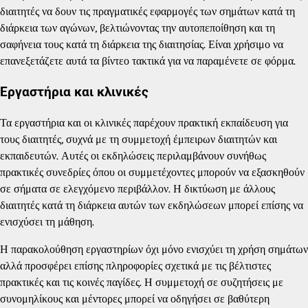
διαιτητές να δουν τις πραγματικές εφαρμογές των σημάτων κατά τη
διάρκεια των αγώνων, βελτιώνοντας την αυτοπεποίθηση και τη
σαφήνεια τους κατά τη διάρκεια της διαιτησίας. Είναι χρήσιμο να
επανεξετάζετε αυτά τα βίντεο τακτικά για να παραμένετε σε φόρμα.
Εργαστήρια και κλινικές
Τα εργαστήρια και οι κλινικές παρέχουν πρακτική εκπαίδευση για
τους διαιτητές, συχνά με τη συμμετοχή έμπειρων διαιτητών και
εκπαιδευτών. Αυτές οι εκδηλώσεις περιλαμβάνουν συνήθως
πρακτικές συνεδρίες όπου οι συμμετέχοντες μπορούν να εξασκηθούν
σε σήματα σε ελεγχόμενο περιβάλλον. Η δικτύωση με άλλους
διαιτητές κατά τη διάρκεια αυτών των εκδηλώσεων μπορεί επίσης να
ενισχύσει τη μάθηση.
Η παρακολούθηση εργαστηρίων όχι μόνο ενισχύει τη χρήση σημάτων
αλλά προσφέρει επίσης πληροφορίες σχετικά με τις βέλτιστες
πρακτικές και τις κοινές παγίδες. Η συμμετοχή σε συζητήσεις με
συνομηλίκους και μέντορες μπορεί να οδηγήσει σε βαθύτερη