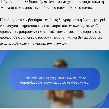
Πόντος
Ο διαιτητής υψώνει το ένα χέρι με ανοιχτή παλάμη
Απονεμημένος
προς την ομάδα που απονεμήθηκε ο πόντος.
Η χρήση οπτικών βοηθημάτων, όπως διαγράμματα ή βίντεο, μπορεί
να ενισχύσει σημαντικά την κατανόηση αυτών των σημάτων. Οι
προπονητές μπορούν να ενσωματώσουν αυτούς τους πόρους στις
προπονήσεις για να ενισχύσουν τη μάθηση και να βελτιώσουν την
αναγνώριση κατά τη διάρκεια των αγώνων.