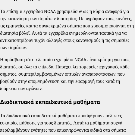
Τα επίσημα εγχειρίδια NCAA χρησιμεύουν ως η κύρια αναφορά για
την κατανόηση των σημάτων διαιτησίας. Περιγράφουν τους κανόνες,
τις ερμηνείες και τα συγκεκριμένα σήματα που χρησιμοποιούνται στη
διαιτησία βόλεϊ. Αυτά τα εγχειρίδια ενημερώνονται τακτικά για να
αντικατοπτρίζουν τυχόν αλλαγές στους κανονισμούς ή τις σημασίες
των σημάτων.
Η πρόσβαση στο τελευταίο εγχειρίδιο NCAA είναι κρίσιμη για τους
διαιτητές σε όλα τα επίπεδα. Παρέχει λεπτομερείς περιγραφές κάθε
σήματος, συμπεριλαμβανομένων οπτικών αναπαραστάσεων, που
βοηθούν στην απομνημόνευση και την εφαρμογή τους κατά τη
διάρκεια των αγώνων.
Διαδικτυακά εκπαιδευτικά μαθήματα
Τα διαδικτυακά εκπαιδευτικά μαθήματα προσφέρουν ευέλικτες
ευκαιρίες μάθησης για τους διαιτητές. Αυτά τα μαθήματα συχνά
περιλαμβάνουν ενότητες που επικεντρώνονται ειδικά στα σήματα