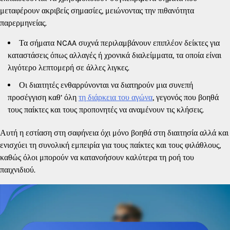
μεταφέρουν ακριβείς σημασίες, μειώνοντας την πιθανότητα
παρερμηνείας.
Τα σήματα NCAA συχνά περιλαμβάνουν επιπλέον δείκτες για
καταστάσεις όπως αλλαγές ή χρονικά διαλείμματα, τα οποία είναι
λιγότερο λεπτομερή σε άλλες λιγκες.
Οι διαιτητές ενθαρρύνονται να διατηρούν μια συνεπή
προσέγγιση καθ’ όλη
τη διάρκεια του αγώνα
, γεγονός που βοηθά
τους παίκτες και τους προπονητές να αναμένουν τις κλήσεις.
Αυτή η εστίαση στη σαφήνεια όχι μόνο βοηθά στη διαιτησία αλλά και
ενισχύει τη συνολική εμπειρία για τους παίκτες και τους φιλάθλους,
καθώς όλοι μπορούν να κατανοήσουν καλύτερα τη ροή του
παιχνιδιού.