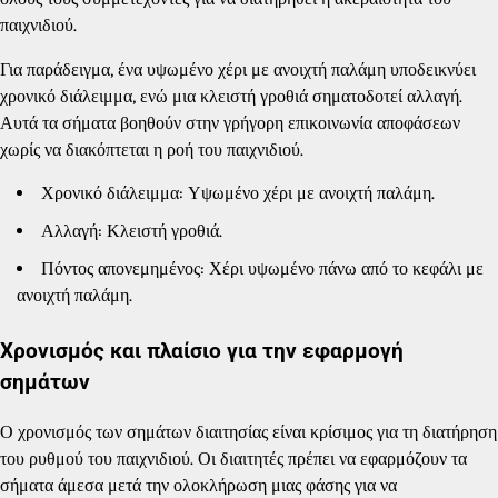
παιχνιδιού.
Για παράδειγμα, ένα υψωμένο χέρι με ανοιχτή παλάμη υποδεικνύει
χρονικό διάλειμμα, ενώ μια κλειστή γροθιά σηματοδοτεί αλλαγή.
Αυτά τα σήματα βοηθούν στην γρήγορη επικοινωνία αποφάσεων
χωρίς να διακόπτεται η ροή του παιχνιδιού.
Χρονικό διάλειμμα: Υψωμένο χέρι με ανοιχτή παλάμη.
Αλλαγή: Κλειστή γροθιά.
Πόντος απονεμημένος: Χέρι υψωμένο πάνω από το κεφάλι με
ανοιχτή παλάμη.
Χρονισμός και πλαίσιο για την εφαρμογή
σημάτων
Ο χρονισμός των σημάτων διαιτησίας είναι κρίσιμος για τη διατήρηση
του ρυθμού του παιχνιδιού. Οι διαιτητές πρέπει να εφαρμόζουν τα
σήματα άμεσα μετά την ολοκλήρωση μιας φάσης για να