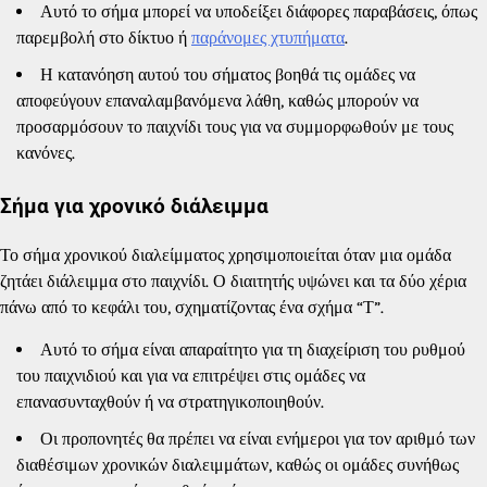
Αυτό το σήμα μπορεί να υποδείξει διάφορες παραβάσεις, όπως
παρεμβολή στο δίκτυο ή
παράνομες χτυπήματα
.
Η κατανόηση αυτού του σήματος βοηθά τις ομάδες να
αποφεύγουν επαναλαμβανόμενα λάθη, καθώς μπορούν να
προσαρμόσουν το παιχνίδι τους για να συμμορφωθούν με τους
κανόνες.
Σήμα για χρονικό διάλειμμα
Το σήμα χρονικού διαλείμματος χρησιμοποιείται όταν μια ομάδα
ζητάει διάλειμμα στο παιχνίδι. Ο διαιτητής υψώνει και τα δύο χέρια
πάνω από το κεφάλι του, σχηματίζοντας ένα σχήμα “Τ”.
Αυτό το σήμα είναι απαραίτητο για τη διαχείριση του ρυθμού
του παιχνιδιού και για να επιτρέψει στις ομάδες να
επανασυνταχθούν ή να στρατηγικοποιηθούν.
Οι προπονητές θα πρέπει να είναι ενήμεροι για τον αριθμό των
διαθέσιμων χρονικών διαλειμμάτων, καθώς οι ομάδες συνήθως