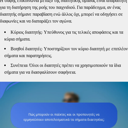
Η σαφής επικοινωνία μεταξύ της διαιτητικής ομάδας είναι απαραίτητη
για τη διατήρηση της ροής του παιχνιδιού. Για παράδειγμα, αν ένας
διαιτητής σήμανε παραβίαση ενώ άλλος όχι, μπορεί να οδηγήσει σε
διαφωνίες και να διαταράξει τον αγώνα.
Κύριος διαιτητής: Υπεύθυνος για τις τελικές αποφάσεις και τα
κύρια σήματα.
Βοηθοί διαιτητές: Υποστηρίζουν τον κύριο διαιτητή με επιπλέον
σήματα και παρατηρήσεις.
Συνέπεια: Όλοι οι διαιτητές πρέπει να χρησιμοποιούν τα ίδια
σήματα για να διασφαλίσουν σαφήνεια.