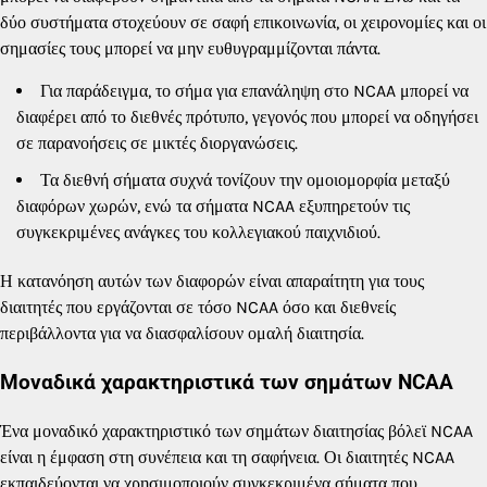
δύο συστήματα στοχεύουν σε σαφή επικοινωνία, οι χειρονομίες και οι
σημασίες τους μπορεί να μην ευθυγραμμίζονται πάντα.
Για παράδειγμα, το σήμα για επανάληψη στο NCAA μπορεί να
διαφέρει από το διεθνές πρότυπο, γεγονός που μπορεί να οδηγήσει
σε παρανοήσεις σε μικτές διοργανώσεις.
Τα διεθνή σήματα συχνά τονίζουν την ομοιομορφία μεταξύ
διαφόρων χωρών, ενώ τα σήματα NCAA εξυπηρετούν τις
συγκεκριμένες ανάγκες του κολλεγιακού παιχνιδιού.
Η κατανόηση αυτών των διαφορών είναι απαραίτητη για τους
διαιτητές που εργάζονται σε τόσο NCAA όσο και διεθνείς
περιβάλλοντα για να διασφαλίσουν ομαλή διαιτησία.
Μοναδικά χαρακτηριστικά των σημάτων NCAA
Ένα μοναδικό χαρακτηριστικό των σημάτων διαιτησίας βόλεϊ NCAA
είναι η έμφαση στη συνέπεια και τη σαφήνεια. Οι διαιτητές NCAA
εκπαιδεύονται να χρησιμοποιούν συγκεκριμένα σήματα που