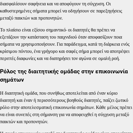
διασφαλίσουν σαφήνεια και να αποφύγουν τη σύγχυση. Οι
καθυστερημένες σήματα μπορεί να οδηγήσουν σε παρεξηγήσεις
μεταξύ παικτών και προπονητών.
Το πλαίσιο είναι εξίσου σημαντικό· οι διαιτητές θα πρέπει να
εξετάζουν την κατάσταση του παιχνιδιού όταν αποφασίζουν ποια
σήματα να χρησιμοποιήσουν. Για παράδειγμα, κατά τη διάρκεια ενός
κρίσιμου πόντου, ένα γρήγορο και σαφές σήμα μπορεί να αποτρέψει
περιττές διαφωνίες και να διατηρήσει τον αγώνα σε ομαλή ροή.
Ρόλος της διαιτητικής ομάδας στην επικοινωνία
σημάτων
Η διαιτητική ομάδα, που συνήθως αποτελείται από έναν κύριο
διαιτητή και έναν ή περισσότερους βοηθούς διαιτητές, παίζει ζωτικό
ρόλο στην αποτελεσματική επικοινωνία σημάτων. Κάθε μέλος πρέπει
να είναι συνεπές στη σήμανση για να αποφευχθεί η σύγχυση μεταξύ
παικτών και προπονητών.