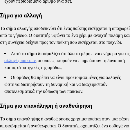
έχουν περιορισμένο αριθμό ανά σετ.
Σήμα για αλλαγή
Το σήμα αλλαγής υποδεικνύει ότι ένας παίκτης εισέρχεται ή αποχωρεί
από το γήπεδο. Ο διαιτητής υψώνει το ένα χέρι με ανοιχτή παλάμη και
στη συνέχεια δείχνει προς τον παίκτη που εισέρχεται στο παιχνίδι.
Αυτό το σήμα διασφαλίζει ότι όλα τα μέρη είναι ενήμερα για τις
αλλαγές παικτών
, οι οποίες μπορούν να επηρεάσουν τη δυναμική
και τις στρατηγικές της ομάδας.
Οι ομάδες θα πρέπει να είναι προετοιμασμένες για αλλαγές
ώστε να διατηρήσουν τη δυναμική και να διαχειριστούν
αποτελεσματικά την κόπωση των παικτών.
Σήμα για επανάληψη ή αναθεώρηση
Το σήμα επανάληψης ή αναθεώρησης χρησιμοποιείται όταν μια φάση
αμφισβητείται ή αναθεωρείται. Ο διαιτητής σχηματίζει ένα ορθογώνιο