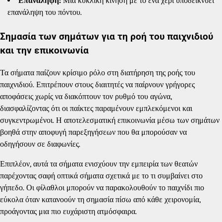
Επανάληψη:
Μια κυκλική κίνηση με το ένα χέρι υποδεικνύει
επανάληψη του πόντου.
Σημασία των σημάτων για τη ροή του παιχνιδιού
και την επικοινωνία
Τα σήματα παίζουν κρίσιμο ρόλο στη διατήρηση της ροής του
παιχνιδιού. Επιτρέπουν στους διαιτητές να παίρνουν γρήγορες
αποφάσεις χωρίς να διακόπτουν τον ρυθμό του αγώνα,
διασφαλίζοντας ότι οι παίκτες παραμένουν εμπλεκόμενοι και
συγκεντρωμένοι. Η αποτελεσματική επικοινωνία μέσω των σημάτων
βοηθά στην αποφυγή παρεξηγήσεων που θα μπορούσαν να
οδηγήσουν σε διαφωνίες.
Επιπλέον, αυτά τα σήματα ενισχύουν την εμπειρία των θεατών
παρέχοντας σαφή οπτικά σήματα σχετικά με το τι συμβαίνει στο
γήπεδο. Οι φίλαθλοι μπορούν να παρακολουθούν το παιχνίδι πιο
εύκολα όταν κατανοούν τη σημασία πίσω από κάθε χειρονομία,
προάγοντας μια πιο ευχάριστη ατμόσφαιρα.