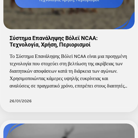
Σύστημα Επανάληψης Βόλεϊ NCAA:
Τεχνολογία, Χρήση, Περιορισμοί
Το Σύστημα Επανάληψης Βόλεϊ NCAA είναι μια προηγμένη
τεχνολογία που στοχεύει στη βελτίωση της ακρίβειας των
διαιτητικών αποφάσεων κατά τη διάρκεια των αγώνων.
Χρησιμοποιώντας κάμερες υψηλής ευκρίνειας και
αναλύσεις σε πραγματικό χρόνο, επιτρέπει στους διαιτητές…
26/01/2026