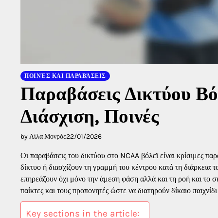
ΠΟΙΝΈΣ ΚΑΙ ΠΑΡΑΒΆΣΕΙΣ
Παραβάσεις Δικτύου Βό
Διάσχιση, Ποινές
by Λίλα Μονρόε
22/01/2026
Οι παραβάσεις του δικτύου στο NCAA βόλεϊ είναι κρίσιμες πα
δίκτυο ή διασχίζουν τη γραμμή του κέντρου κατά τη διάρκεια τ
επηρεάζουν όχι μόνο την άμεση φάση αλλά και τη ροή και το 
παίκτες και τους προπονητές ώστε να διατηρούν δίκαιο παιχνίδ
Key sections in the article: