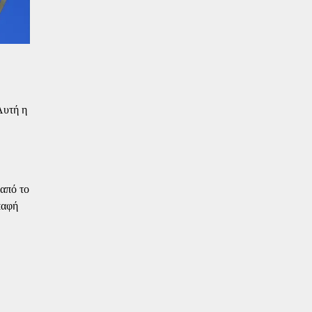
Αυτή η
 από το
παφή