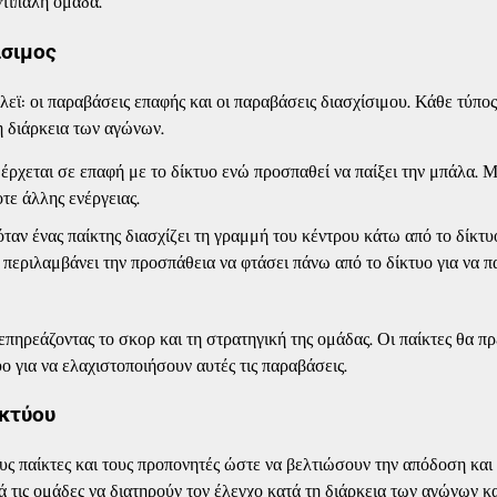
ντίπαλη ομάδα.
ίσιμος
ϊ: οι παραβάσεις επαφής και οι παραβάσεις διασχίσιμου. Κάθε τύπος
η διάρκεια των αγώνων.
έρχεται σε επαφή με το δίκτυο ενώ προσπαθεί να παίξει την μπάλα. 
τε άλλης ενέργειας.
αν ένας παίκτης διασχίζει τη γραμμή του κέντρου κάτω από το δίκτυ
περιλαμβάνει την προσπάθεια να φτάσει πάνω από το δίκτυο για να πα
πηρεάζοντας το σκορ και τη στρατηγική της ομάδας. Οι παίκτες θα πρ
ο για να ελαχιστοποιήσουν αυτές τις παραβάσεις.
κτύου
υς παίκτες και τους προπονητές ώστε να βελτιώσουν την απόδοση και
 τις ομάδες να διατηρούν τον έλεγχο κατά τη διάρκεια των αγώνων κ