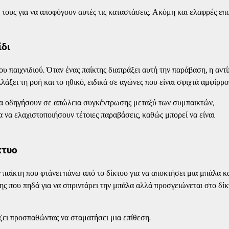
εις τους για να αποφύγουν αυτές τις καταστάσεις. Ακόμη και ελαφρές επ
ίδι
υ παιχνιδιού. Όταν ένας παίκτης διαπράξει αυτή την παράβαση, η αντ
άξει τη ροή και το ηθικό, ειδικά σε αγώνες που είναι σφιχτά αμφίρρο
να οδηγήσουν σε απώλεια συγκέντρωσης μεταξύ των συμπαικτών,
 να ελαχιστοποιήσουν τέτοιες παραβάσεις, καθώς μπορεί να είναι
κτυο
αίκτη που φτάνει πάνω από το δίκτυο για να αποκτήσει μια μπάλα κ
κτης που πηδά για να σπριντάρει την μπάλα αλλά προσγειώνεται στο δίκ
ίζει προσπαθώντας να σταματήσει μια επίθεση.