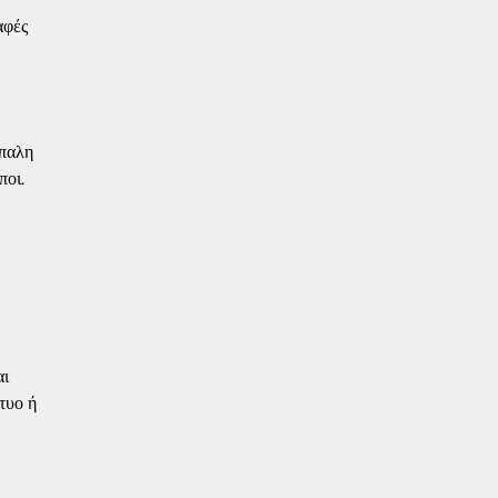
αφές
ίπαλη
ποι.
αι
τυο ή