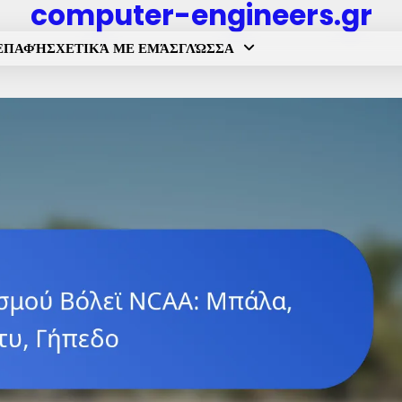
computer-engineers.gr
 ΕΠΑΦΉ
ΣΧΕΤΙΚΆ ΜΕ ΕΜΆΣ
ΓΛΏΣΣΑ