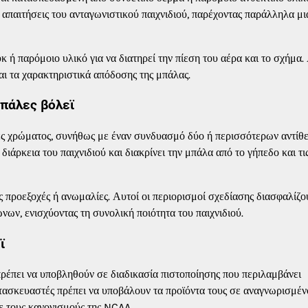
ς απαιτήσεις του ανταγωνιστικού παιχνιδιού, παρέχοντας παράλληλα μι
 ή παρόμοιο υλικό για να διατηρεί την πίεση του αέρα και το σχήμα.
ι τα χαρακτηριστικά απόδοσης της μπάλας.
μπάλες βόλεϊ
ες χρώματος, συνήθως με έναν συνδυασμό δύο ή περισσότερων αντίθ
άρκεια του παιχνιδιού και διακρίνει την μπάλα από το γήπεδο και τι
ίς προεξοχές ή ανωμαλίες. Αυτοί οι περιορισμοί σχεδίασης διασφαλίζο
ων, ενισχύοντας τη συνολική ποιότητα του παιχνιδιού.
ϊ
πρέπει να υποβληθούν σε διαδικασία πιστοποίησης που περιλαμβάνει
κατασκευαστές πρέπει να υποβάλουν τα προϊόντα τους σε αναγνωρισμέν
 τους κανονισμούς της NCAA.