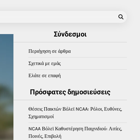
Σύνδεσμοι
Περιήγηση σε άρθρα
Σχετικά με εμάς
Ελάτε σε επαφή
Πρόσφατες δημοσιεύσεις
Θέσεις Παικτών Βόλεϊ NCAA: Ρόλοι, Ευθύνες,
Σχηματισμοί
NCAA Βόλεϊ Καθυστέρηση Παιχνιδιού: Αιτίες,
Ποινές, Επιβολή