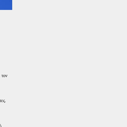
 τον
ες.
ό.