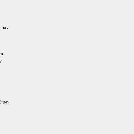
ν των
υτό
ν
τύπων