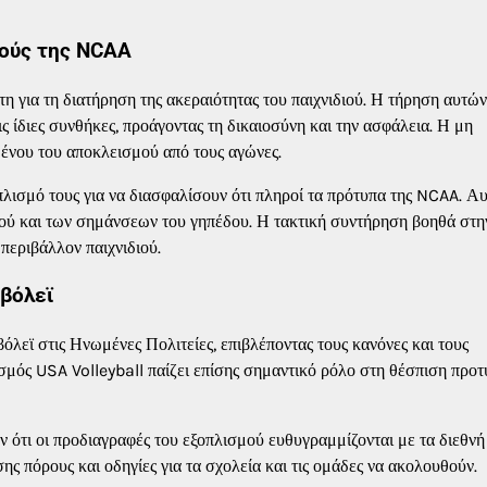
ούς της NCAA
 για τη διατήρηση της ακεραιότητας του παιχνιδιού. Η τήρηση αυτώ
ις ίδιες συνθήκες, προάγοντας τη δικαιοσύνη και την ασφάλεια. Η μη
ένου του αποκλεισμού από τους αγώνες.
οπλισμό τους για να διασφαλίσουν ότι πληροί τα πρότυπα της NCAA. Α
τυού και των σημάνσεων του γηπέδου. Η τακτική συντήρηση βοηθά στη
περιβάλλον παιχνιδιού.
 βόλεϊ
όλεϊ στις Ηνωμένες Πολιτείες, επιβλέποντας τους κανόνες και τους
ισμός USA Volleyball παίζει επίσης σημαντικό ρόλο στη θέσπιση προ
ν ότι οι προδιαγραφές του εξοπλισμού ευθυγραμμίζονται με τα διεθνή
ς πόρους και οδηγίες για τα σχολεία και τις ομάδες να ακολουθούν.