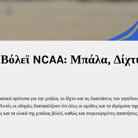
 Βόλεϊ NCAA: Μπάλα, Δίχτ
σικά πρότυπα για την μπάλα, το δίχτυ και τις διαστάσεις του γηπέδου
Αυτές οι οδηγίες διασφαλίζουν ότι όλες οι ομάδες και τα ιδρύματα τη
ς και τα υλικά της μπάλας βόλεϊ, καθώς και συγκεκριμένες απαιτήσεις 