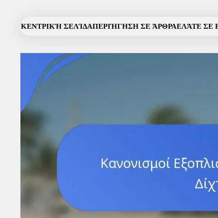
Skip
to
ΚΕΝΤΡΙΚΉ ΣΕΛΊΔΑ
ΠΕΡΙΉΓΗΣΗ ΣΕ ΆΡΘΡΑ
ΕΛΆΤΕ ΣΕ
content