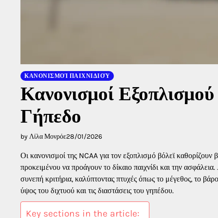
ΚΑΝΟΝΙΣΜΟΊ ΠΑΙΧΝΙΔΙΟΎ
Κανονισμοί Εξοπλισμού
Γήπεδο
by Λίλα Μονρόε
28/01/2026
Οι κανονισμοί της NCAA για τον εξοπλισμό βόλεϊ καθορίζουν βα
προκειμένου να προάγουν το δίκαιο παιχνίδι και την ασφάλεια. 
συνεπή κριτήρια, καλύπτοντας πτυχές όπως το μέγεθος, το βάρο
ύψος του διχτυού και τις διαστάσεις του γηπέδου.
Key sections in the article: