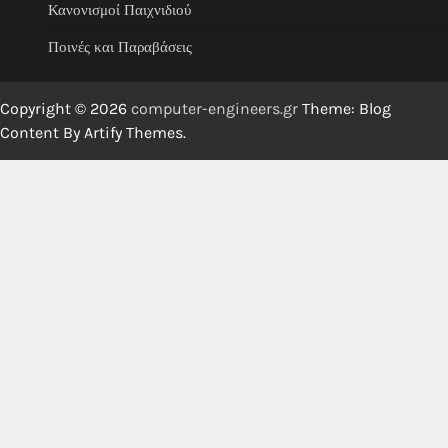
Κανονισμοί Παιχνιδιού
Ποινές και Παραβάσεις
Copyright © 2026
computer-engineers.gr
Theme: Blog
Content By
Artify Themes
.