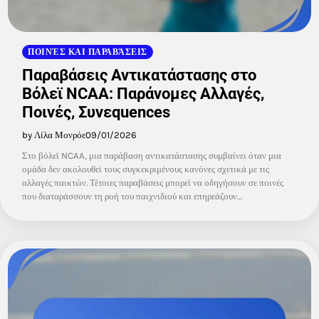
ΠΟΙΝΈΣ ΚΑΙ ΠΑΡΑΒΆΣΕΙΣ
Παραβάσεις Αντικατάστασης στο
Βόλεϊ NCAA: Παράνομες Αλλαγές,
Ποινές, Συνεquences
by Λίλα Μονρόε
09/01/2026
Στο βόλεϊ NCAA, μια παράβαση αντικατάστασης συμβαίνει όταν μια
ομάδα δεν ακολουθεί τους συγκεκριμένους κανόνες σχετικά με τις
αλλαγές παικτών. Τέτοιες παραβάσεις μπορεί να οδηγήσουν σε ποινές
που διαταράσσουν τη ροή του παιχνιδιού και επηρεάζουν…