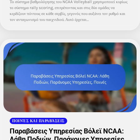
Το σύστημα βαθμολόγησης του NCAA Volleyball χρησιμοποιεί κυρίως
το σύστημα rally scoring, επιτρέποντας και στις δύο ομάδες να
κερδίζουν πόντους σε κάθε σερβίς, γεγονός που αυξάνει τον ρυθμό και
τον ανταγωνισμό του παιχνιδιού. Αυτό έρχεται…
ΠΟΙΝΈΣ ΚΑΙ ΠΑΡΑΒΆΣΕΙΣ
Παραβάσεις Υπηρεσίας Βόλεϊ NCAA:
Λάθη Ποδιών, Παράνομες Υπηρεσίες,